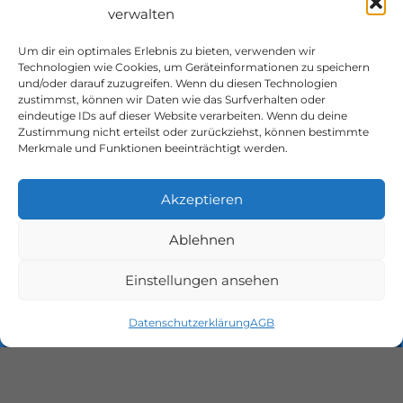
verwalten
Um dir ein optimales Erlebnis zu bieten, verwenden wir
Technologien wie Cookies, um Geräteinformationen zu speichern
und/oder darauf zuzugreifen. Wenn du diesen Technologien
zustimmst, können wir Daten wie das Surfverhalten oder
eindeutige IDs auf dieser Website verarbeiten. Wenn du deine
Zustimmung nicht erteilst oder zurückziehst, können bestimmte
Merkmale und Funktionen beeinträchtigt werden.
Akzeptieren
Web-Experts Austria
Leonhard Rudolf Sydler
Ablehnen
Konrad-Deubler-Gasse 8
Einstellungen ansehen
A-4822 Bad Goisern a. H.
office@sydler.at
Datenschutzerklärung
AGB
Impressum
&
Datenschutzerklärung