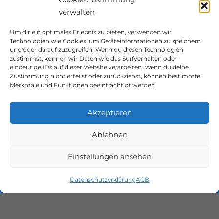
verwalten
Um dir ein optimales Erlebnis zu bieten, verwenden wir
Technologien wie Cookies, um Geräteinformationen zu speichern
und/oder darauf zuzugreifen. Wenn du diesen Technologien
zustimmst, können wir Daten wie das Surfverhalten oder
eindeutige IDs auf dieser Website verarbeiten. Wenn du deine
Zustimmung nicht erteilst oder zurückziehst, können bestimmte
Merkmale und Funktionen beeinträchtigt werden.
Akzeptieren
Web-Experts Austria
Leonhard Rudolf Sydler
Ablehnen
Konrad-Deubler-Gasse 8
Einstellungen ansehen
A-4822 Bad Goisern a. H.
office@sydler.at
Datenschutzerklärung
AGB
Impressum
&
Datenschutzerklärung